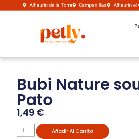
Alhaurín de la Torre
Campanillas
Alhaurín el
P
Bubi Nature so
Pato
1,49
€
Añadir Al Carrito