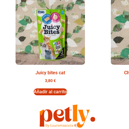
Juicy bites cat
Ch
3,80
€
Añadir al carrito