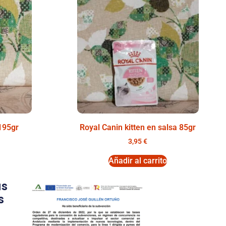
195gr
Royal Canin kitten en salsa 85gr
3,95
€
Añadir al carrito
as
s