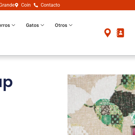
 Grande
Coín
Contacto
erros
Gatos
Otros
up