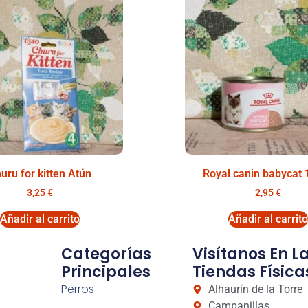
uru for kitten Atún
Royal canin babycat 
3,25
€
2,95
€
Añadir al carrito
Añadir al carrito
Categorías
Visítanos En L
Principales
Tiendas Física
Perros
Alhaurín de la Torre
Campanillas