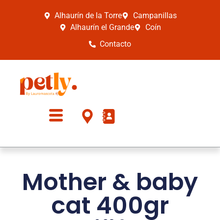
Alhaurín de la Torre
Campanillas
Alhaurín el Grande
Coín
Contacto
Mother & baby
cat 400gr