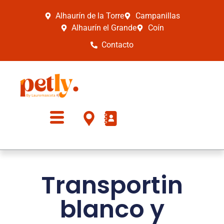
Alhaurín de la Torre
Campanillas
Alhaurín el Grande
Coín
Contacto
Transportin
blanco y