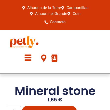
Alhaurín de la Torre
Campanillas
Alhaurín el Grande
Coín
Contacto
Mineral stone
1,65
€