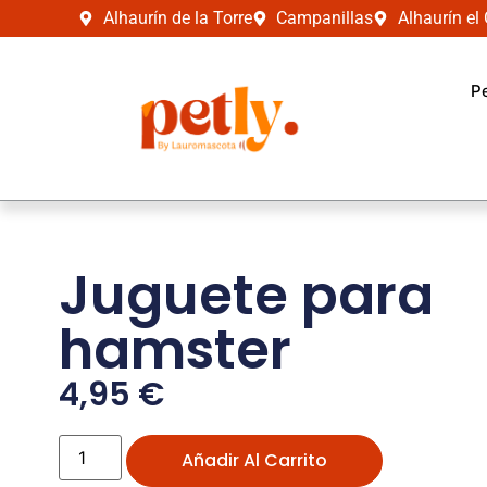
Alhaurín de la Torre
Campanillas
Alhaurín el
P
Juguete para
hamster
4,95
€
Añadir Al Carrito