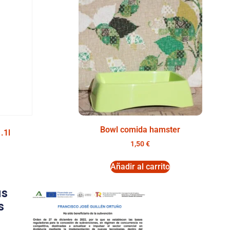
Bowl comida hamster
.1l
1,50
€
Añadir al carrito
as
s