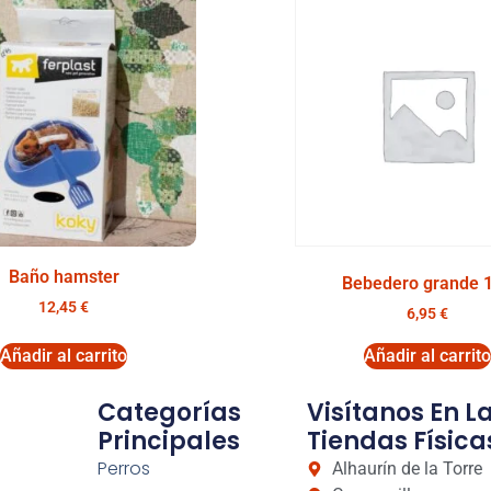
Baño hamster
Bebedero grande 1
12,45
€
6,95
€
Añadir al carrito
Añadir al carrito
Categorías
Visítanos En L
Principales
Tiendas Física
Perros
Alhaurín de la Torre