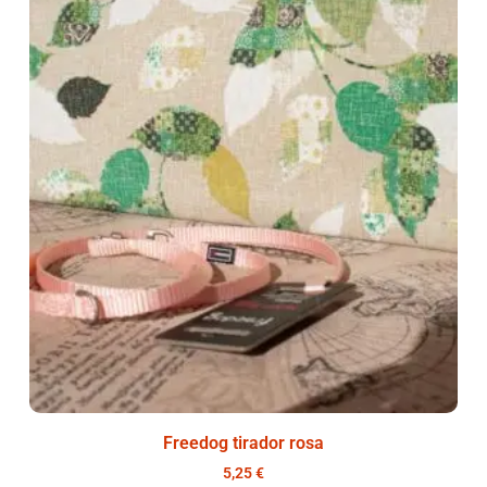
Freedog tirador rosa
5,25
€