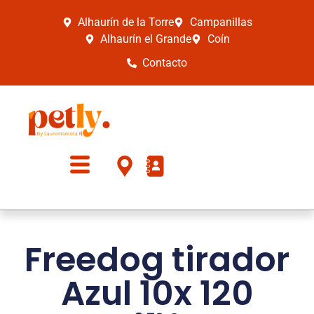
Alhaurín de la Torre
Campanillas
Alhaurín el Grande
Coín
Contacto
Freedog tirador
Azul 10x 120