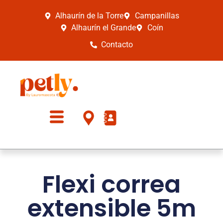
Alhaurín de la Torre
Campanillas
Alhaurín el Grande
Coín
Contacto
Flexi correa
extensible 5m