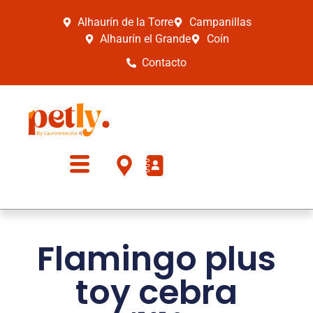
Alhaurín de la Torre
Campanillas
Alhaurín el Grande
Coín
Contacto
Flamingo plus
toy cebra