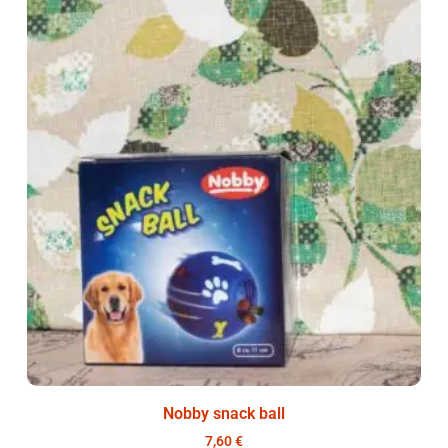
Nobby snack ball
7,60
€