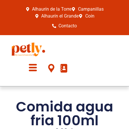
Alhaurín de la Torre
Campanillas
Alhaurín el Grande
Coín
Contacto
Comida agua
fria 100ml