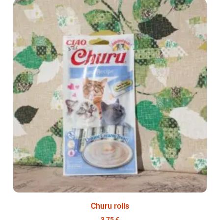
Churu rolls
3,75
€