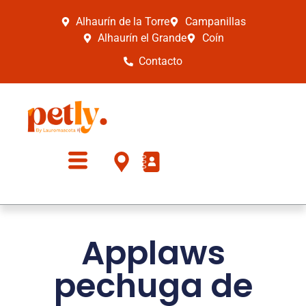
Alhaurín de la Torre
Campanillas
Alhaurín el Grande
Coín
Contacto
Applaws
pechuga de